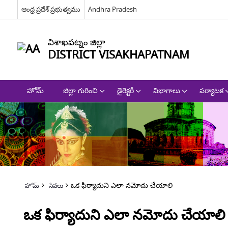
ఆంధ్ర ప్రదేశ్ ప్రభుత్వము
Andhra Pradesh
విశాఖపట్నం జిల్లా
DISTRICT VISAKHAPATNAM
హోమ్
జిల్లా గురించి
డైరెక్టరీ
విభాగాలు
పర్యాటక
ఒక ఫిర్యాదుని ఎలా నమోదు చేయాలి
హోమ్
సేవలు
ఒక ఫిర్యాదుని ఎలా నమోదు చేయాలి