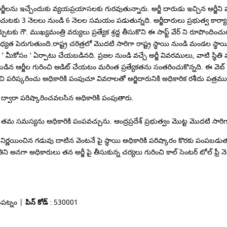
ను ఇచ్చేందుకు వ్యయప్రయాసలకు గురవుతున్నారు. అర్జీ దారుడు ఇచ్చిన అర్జీని ప
ుటకు 3 నెలలు నుండి 6 నెలల సమయం పడుతున్నది. అర్జీదారులు ప్రభుత్వ కార్య
గౌ. ముఖ్యమంత్రి వర్యులు ప్రత్యేక శ్రద్ద తీసుకొని ఈ సాఫ్ట్ వేర్ ని రూపొందించ
పెరుగుతుంది.రాష్ట్ర చరిత్రలో మొదటి సారిగా రాష్ట్ర స్థాయి నుండి మండల స్థాయ
 ‘ మీకోసం ‘ ఏర్పాటు చేయబడినది. ప్రజల నుండి వచ్చే అర్జీ వివరములు, వాటి స్థిత
చబడిన ఆర్జీల గురించి ఆడిట్ చేయటం మరింత ప్రత్యేకతను సంతరించుకొన్నది. ఈ వెబ్ 
రించి పరిష్కరించు అధికారికి పంపుచూ వివరాలతో అర్జిదారునికి అధికారిక రశీదు పత్రము
్ ద్వారా పరిష్కారించవలసిన అధికారికి పంపుతారు.
ంగా తమ సమస్యను అధికారికి పంపవచ్చును. ఆంద్రప్రదేశ్ ప్రభుత్వం మొట్ట మొదటి సా
నిచో నిర్ణయించిన గడువు దాటిన వెంటనే పై స్థాయి అధికారికి పరిష్కారం కొరకు పంపబడుత
్థితిని అనగా అధికారులు తన అర్జీ పై తీసుకున్న చర్యలు గురించి కాల్ సెంటర్ టోల్ 
ఖపట్నం |
పిన్ కోడ్
: 530001